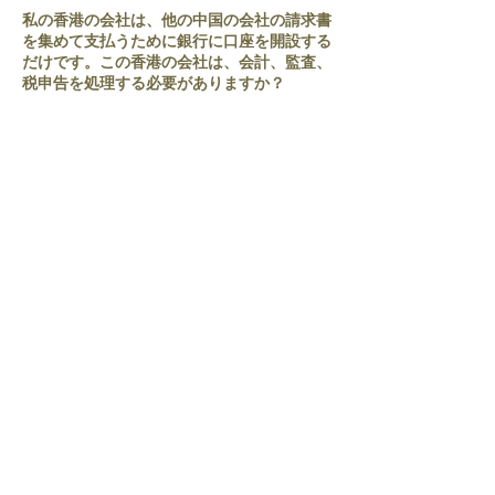
私の香港の会社は、他の中国の会社の請求書
を集めて支払うために銀行に口座を開設する
だけです。この香港の会社は、会計、監査、
税申告を処理する必要がありますか？
はい。会社設立は営利目的であるため、香港
の会社が他人の徴収と支払いの役割のみを果
たしている場合でも、代理店サービス事業と
みなされ、その収入は他人の徴収と支払いの
手数料となります。
私の会社は中国の外国銀行にのみ口座を開設
し、香港には口座を開設していません。私の
会社が行っている事業は、確定申告の対象外
ですか？
いいえ。香港の法律によれば、すべての香港
企業は、事業が香港で行われているかどうか
にかかわらず、内国歳入局に財政状態を宣言
する義務があります。この会社が香港に収入
源を持っていない場合は、ニュージーランド
税務局に免税を申請することができます。